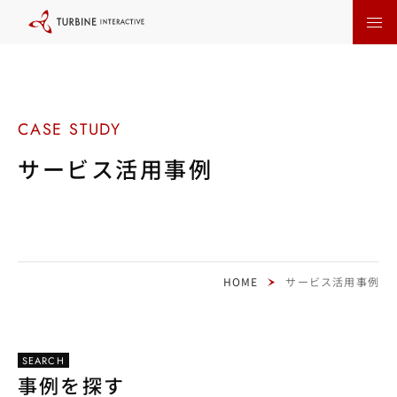
本
文
に
ス
キ
ッ
プ
す
る
サービス活用事例
HOME
サービス活用事例
SEARCH
事例を探す