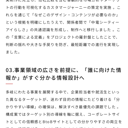
トの行動を可視化するカスタマージャーニーの策定を実施 。こ
れらを通じて「なぜこのデザイン・コンテンツが必要なのか」
という根拠を明確にしたうえで、関係者間で「中電シーティー
アイらしさ」の共通認識を形成し、制作へと移行しました 。こ
の「言葉による定義」をプロジェクトの羅針盤としたことで、
判断の揺れや大きな手戻りを防ぎ、最短距離での進行を実現し
ました。
03.事業領域の広さを前提に、「誰に向けた情
報か」がすぐ分かる情報設計へ
多岐にわたる事業を展開する中で、企業担当者や就活生といっ
た異なるターゲットが、迷わず目的の情報にたどり着ける「分
かりやすい導線」の確保は、解決すべき最優先の課題でした 。
構成案ではターゲット別の導線を軸に据え、コーポレートサイ
トとしての信頼感とBtoBサイトとしての分かりやすさの両立を