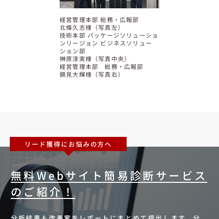
経営管理本部 総務・広報部
北條久志様（写真左）
技術本部 パッケージソリューショ
ンリージョン ビジネスソリュー
ション部
榊󠄀原淳実様（写真中央）
経営管理本部 総務・広報部
錦見大輝様（写真右）
リード獲得にお悩みの方へ
無料Webサイト簡易診断サービス
のご紹介！
分析結果＆改善案をレポートにまとめて提出します。分