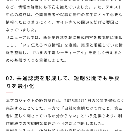
など、情報の鮮度にも不安を抱えていました。また、テキスト
中心の構成は、企業担当者や就職活動中の学生にとって必要な
情報へたどり着きにくく、サイト内での回遊を妨げる要因と
なっていました。
リニューアルでは、新企業理念を軸に掲載内容を抜本的に棚卸
しし、「いま伝えるべき情報」を定義。実態と乖離していた情
報を整理し、『いまの中電シーティーアイ』を正しく伝えるた
めの基盤づくりを重視しました。
02. 共通認識を形成して、短期公開でも手戻
りを最小化
本プロジェクトの絶対条件は、2025年4月1日の公開を遅延なく
完遂することでした。一方で「自社の主観だけで作ると、第三
者に正しく刺さっているか分からない」という危惧もあり、制
作前段での客観的な整理が不可欠だと判断しました。
実制作に先立ち、他社比較を含む客観的な市場分析やターゲッ