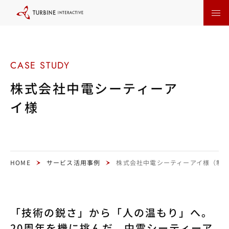
本
文
に
ス
キ
ッ
プ
す
る
株式会社中電シーティーア
イ様
HOME
サービス活用事例
株式会社中電シーティーアイ様（制
「技術の鋭さ」から「人の温もり」へ。
20周年を機に挑んだ、中電シーティーア