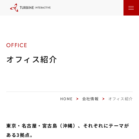
本
文
に
ス
キ
ッ
プ
す
る
オフィス紹介
HOME
会社情報
オフィス紹介
東京・名古屋・宮古島（沖縄）、それぞれにテーマが
ある3拠点。