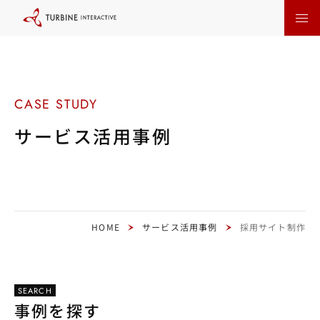
本
文
に
ス
キ
ッ
プ
す
る
サービス活用事例
HOME
サービス活用事例
採用サイト制作
SEARCH
事例を探す