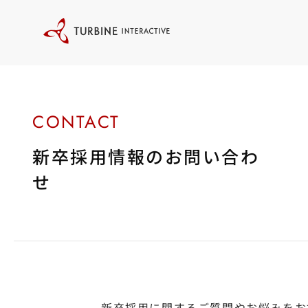
本
文
に
ス
キ
ッ
プ
す
る
新卒採用情報のお問い合わ
せ
新卒採用に関するご質問やお悩みをお