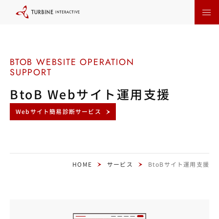
本
文
に
ス
キ
ッ
プ
す
る
BtoB Webサイト運用支援
Webサイト簡易診断サービス
HOME
サービス
BtoBサイト運用支援