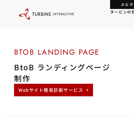
本
メルマ
文
に
タービンの
ス
キ
ッ
プ
す
る
BtoB ランディングページ
制作
Webサイト簡易診断サービス