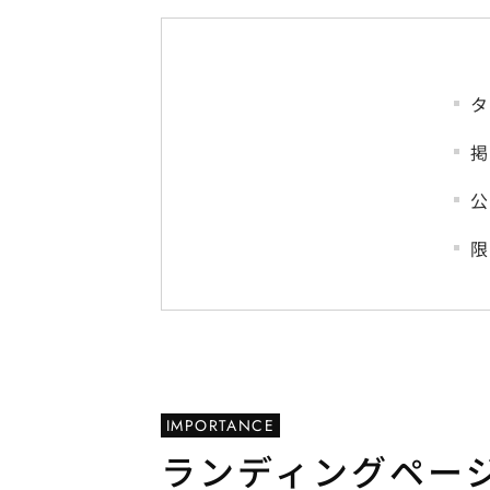
タ
掲
公
限
IMPORTANCE
ランディングペー