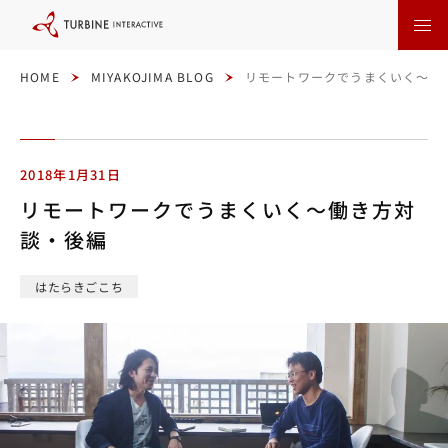
本
文
に
ス
キ
ッ
HOME
MIYAKOJIMA BLOG
リモートワークでうまくいく～働
プ
す
る
2018年1月31日
リモートワークでうまくいく～働き方対
談・後編
はたらきごこち