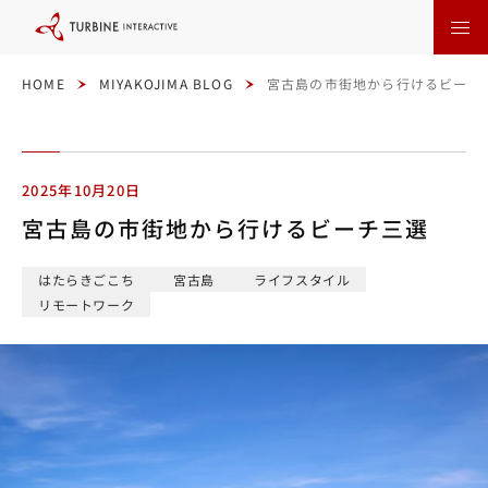
本
文
に
ス
キ
ッ
HOME
MIYAKOJIMA BLOG
宮古島の市街地から行けるビーチ
プ
す
る
2025年10月20日
宮古島の市街地から行けるビーチ三選
はたらきごこち
宮古島
ライフスタイル
リモートワーク