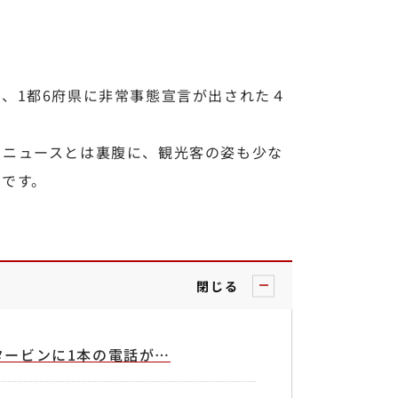
、1都6府県に非常事態宣言が出された４
るニュースとは裏腹に、観光客の姿も少な
島です。
閉じる
タービンに1本の電話が…