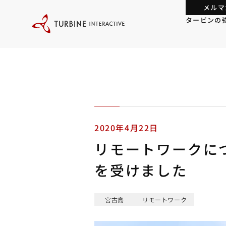
本
メルマ
文
に
タービンの
ス
キ
ッ
プ
す
る
2020年4月22日
リモートワークに
を受けました
宮古島
リモートワーク