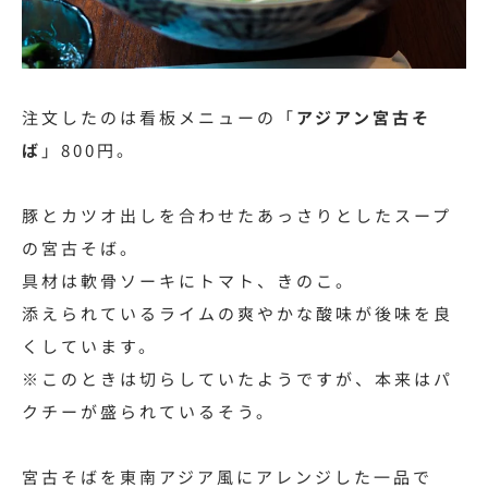
注文したのは看板メニューの「
アジアン宮古そ
ば
」800円。
豚とカツオ出しを合わせたあっさりとしたスープ
の宮古そば。
具材は軟骨ソーキにトマト、きのこ。
添えられているライムの爽やかな酸味が後味を良
くしています。
※このときは切らしていたようですが、本来はパ
クチーが盛られているそう。
宮古そばを東南アジア風にアレンジした一品で