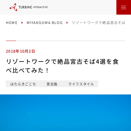
本
文
に
ス
キ
ッ
HOME
MIYAKOJIMA BLOG
リゾートワークで絶品宮古そば4
プ
す
る
2018年10月2日
リゾートワークで絶品宮古そば4選を食
べ比べてみた！
はたらきごこち
宮古島
ライフスタイル