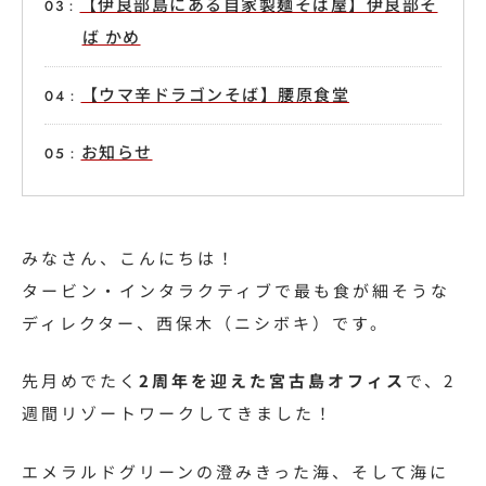
【伊良部島にある自家製麺そば屋】伊良部そ
ば かめ
【ウマ辛ドラゴンそば】腰原食堂
お知らせ
みなさん、こんにちは！
タービン・インタラクティブで最も食が細そうな
ディレクター、西保木（ニシボキ）です。
先月めでたく
2周年を迎えた宮古島オフィス
で、2
週間リゾートワークしてきました！
エメラルドグリーンの澄みきった海、そして海に