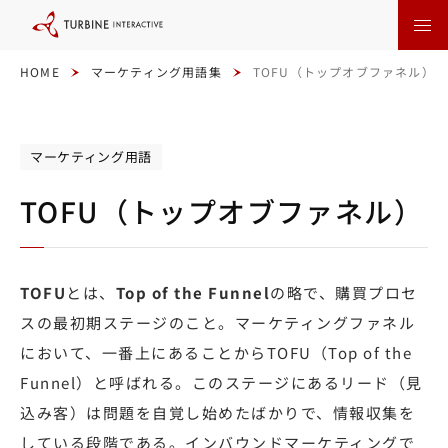
本
文
に
ス
キ
HOME
マーケティング用語集
TOFU（トップオブファネル）
ッ
プ
す
る
マーケティング用語
TOFU（トップオブファネル）
TOFU
とは、
Top of the Funnel
の略で、購買プロセ
スの最初期ステージのこと。マーケティングファネル
において、一番上にあることからTOFU（Top of the
Funnel）と呼ばれる。このステージにあるリード（見
込み客）は問題を自覚し始めたばかりで、情報収集を
している段階である。インバウンドマーケティングで