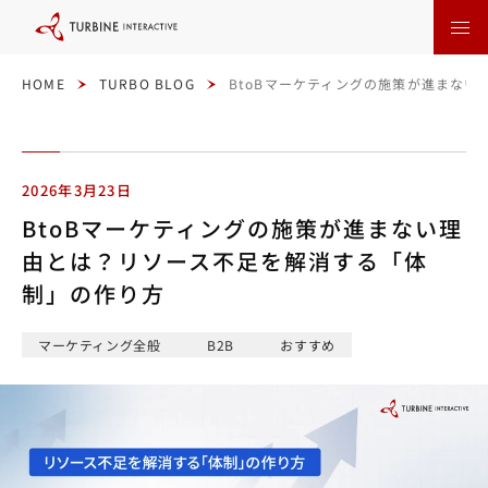
本
文
に
ス
キ
ッ
HOME
TURBO BLOG
BtoBマーケティングの施策が進まな
プ
す
る
2026年3月23日
BtoBマーケティングの施策が進まない理
由とは？リソース不足を解消する「体
制」の作り方
マーケティング全般
B2B
おすすめ