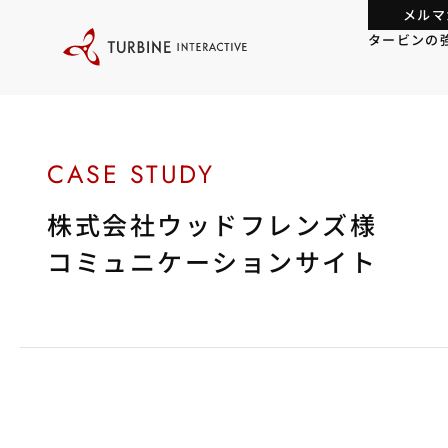
本
メルマ
文
に
タービンの
ス
キ
ッ
プ
す
る
株式会社ウッドフレンズ様
コミュニケーションサイト