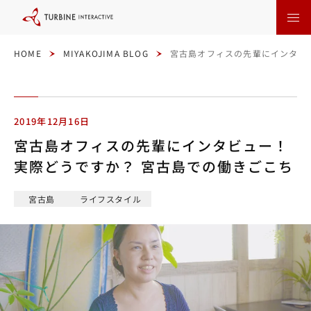
本
文
に
ス
キ
ッ
HOME
MIYAKOJIMA BLOG
宮古島オフィスの先輩にインタビ
プ
す
る
2019年12月16日
宮古島オフィスの先輩にインタビュー！
実際どうですか？ 宮古島での働きごこち
宮古島
ライフスタイル