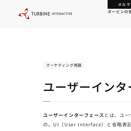
本
メルマ
文
に
タービンの
ス
キ
ッ
プ
す
る
マーケティング用語
ユーザーインタ
ユーザーインターフェース
とは、ユー
の。UI（User Interface