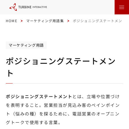
本
文
に
ス
キ
HOME
マーケティング用語集
ポジショニングステートメント
ッ
プ
す
る
マーケティング用語
ポジショニングステートメン
ト
ポジショニングステートメント
とは、立場や位置づけ
を表明すること。営業担当が見込み客のペインポイン
ト（悩みの種）を探るために、電話営業のオープニン
グトークで使用する言葉。