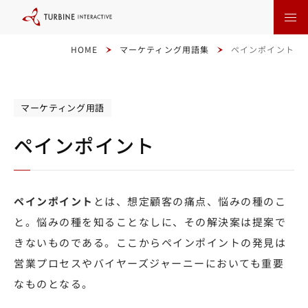
本
文
に
ス
キ
HOME
マーケティング用語集
ペインポイント
ッ
プ
す
る
マーケティング用語
ペインポイント
ペインポイント
とは、想定顧客の痛点、悩みの種のこ
と。悩みの種を知ることなしに、その解決案は提案で
きないものである。ここからペインポイントの発見は
営業プロセスやバイヤーズジャーニーにおいても重要
なものとなる。