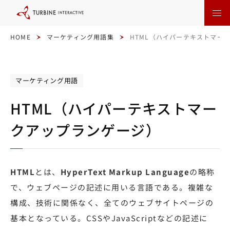
本
文
に
ス
キ
HOME
マーケティング用語集
HTML（ハイパーテキストマー
ッ
プ
す
る
マーケティング用語
HTML（ハイパーテキストマー
クアップランゲージ）
HTML
とは、
HyperText Markup Language
の略称
で、ウェブページの記述に用いる言語である。複雑な
構成、技術に関係なく、全てのウェブサイトページの
基本となっている。CSSやJavaScriptなどの記述に