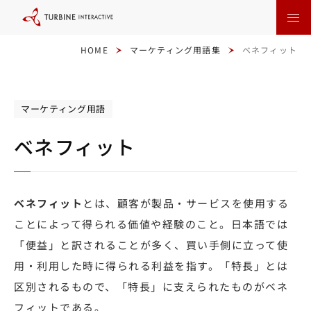
本
文
に
ス
キ
HOME
マーケティング用語集
ベネフィット
ッ
プ
す
る
マーケティング用語
ベネフィット
ベネフィット
とは、顧客が製品・サービスを使用する
ことによって得られる価値や経験のこと。日本語では
「便益」と訳されることが多く、買い手側に立って使
用・利用した時に得られる利益を指す。「特長」とは
区別されるもので、「特長」に支えられたものがベネ
フィットである。