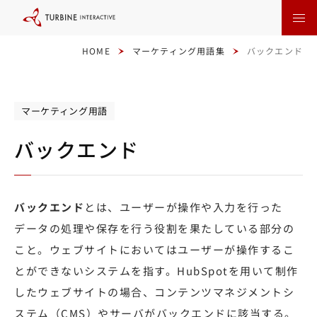
本
文
に
ス
キ
HOME
マーケティング用語集
バックエンド
ッ
プ
す
る
マーケティング用語
バックエンド
バックエンド
とは、ユーザーが操作や入力を行った
データの処理や保存を行う役割を果たしている部分の
こと。ウェブサイトにおいてはユーザーが操作するこ
とができないシステムを指す。HubSpotを用いて制作
したウェブサイトの場合、コンテンツマネジメントシ
ステム（CMS）やサーバがバックエンドに該当する。