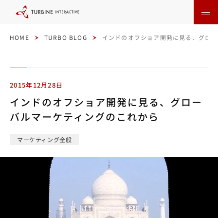
本
文
に
ス
キ
ッ
HOME
TURBO BLOG
インドのオフショア開発に見る、グロー
プ
す
る
2015年12月28日
インドのオフショア開発に見る、グロー
バルマーケティングのこれから
マーケティング全般