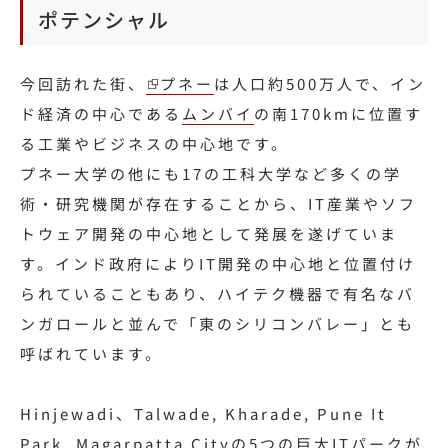
ポテンシャル
今回訪れた街、
プネー
は人口約500万人で、イン
ド
経済の中心である
ムンバイ
の南170kmに位置す
る工業やビジネスの中心地です。
プネー大学の他にも17の工科大学など多くの学
術・研究機関が存在することから、IT産業やソフ
トウェア開発の中心地として発展を遂げていま
す。インド政府によりIT開発の中心地と位置付け
られていることもあり、ハイテク機器で有名なバ
ンガロールと並んで「東のシリコンバレー」とも
呼ばれています。
Hinjewadi、Talwade, Kharade, Pune It
Park, Magarpatta Cityの5つの巨大ITパークが