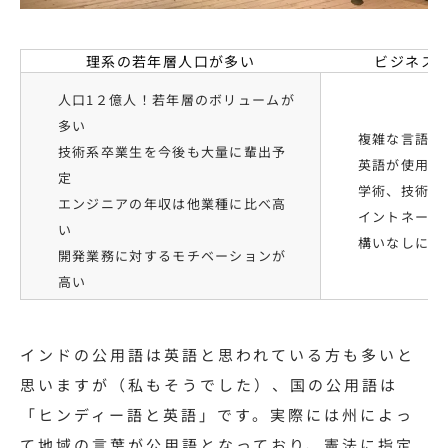
理系の若年層人口が多い
ビジネス
人口1２億人！若年層のボリュームが
多い
複雑な言語分
技術系卒業生を今後も大量に輩出予
英語が使用さ
定
学術、技術書
エンジニアの年収は他業種に比べ高
イントネーシ
い
構いなしにど
開発業務に対するモチベーションが
高い
インドの公用語は英語と思われている方も多いと
思いますが（私もそうでした）、国の公用語は
「ヒンディー語と英語」です。実際には州によっ
て地域の言葉が公用語となっており、憲法に指定