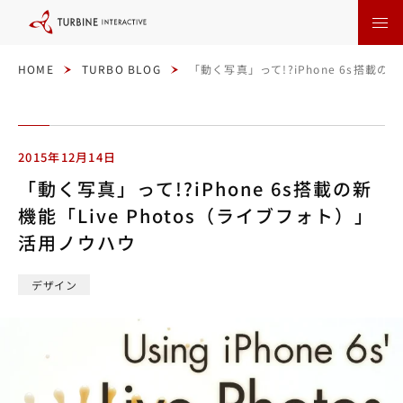
本
文
に
ス
キ
ッ
HOME
TURBO BLOG
「動く写真」って!?iPhone 6s搭載の
プ
す
る
2015年12月14日
「動く写真」って!?iPhone 6s搭載の新
機能「Live Photos（ライブフォト）」
活用ノウハウ
デザイン