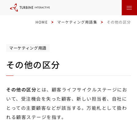
本
文
に
ス
キ
HOME
マーケティング用語集
その他の区分
ッ
プ
す
る
マーケティング用語
その他の区分
その他の区分
とは、顧客ライフサイクルステージにお
いて、受注機会を失った顧客、新しい担当者、自社に
とっての主要顧客などが該当する。万能札として扱わ
れる顧客ステージを指す。