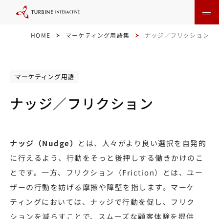
本
文
に
ス
キ
HOME
マーケティング用語集
ナッジ／フリクション
ッ
プ
す
る
マーケティング用語
ナッジ／フリクション
ナッジ（Nudge）
とは、人々がより良い選択を自発的
に行えるよう、行動をそっと後押しする働きかけのこ
とです。一方、フリクション（Friction）とは、ユー
ザーの行動を妨げる摩擦や障壁を指します。マーケ
ティングにおいては、ナッジで行動を促し、フリク
ションを減らすことで、スムーズな顧客体験を提供