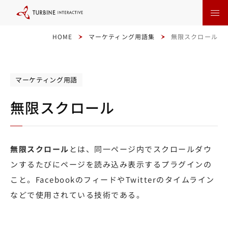
本
文
に
ス
キ
HOME
マーケティング用語集
無限スクロール
ッ
プ
す
る
マーケティング用語
無限スクロール
無限スクロール
とは、同一ページ内でスクロールダウ
ンするたびにページを読み込み表示するプラグインの
こと。FacebookのフィードやTwitterのタイムライン
などで使用されている技術である。