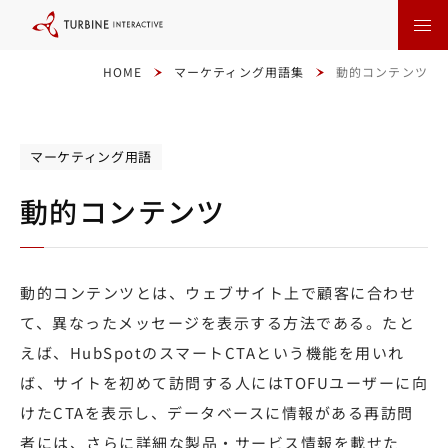
本
文
に
ス
キ
HOME
マーケティング用語集
動的コンテンツ
ッ
プ
す
る
マーケティング用語
動的コンテンツ
動的コンテンツとは、ウェブサイト上で顧客に合わせ
て、異なったメッセージを表示する方法である。たと
えば、HubSpotのスマートCTAという機能を用いれ
ば、サイトを初めて訪問する人にはTOFUユーザーに向
けたCTAを表示し、データベースに情報がある再訪問
者には、さらに詳細な製品・サービス情報を載せた