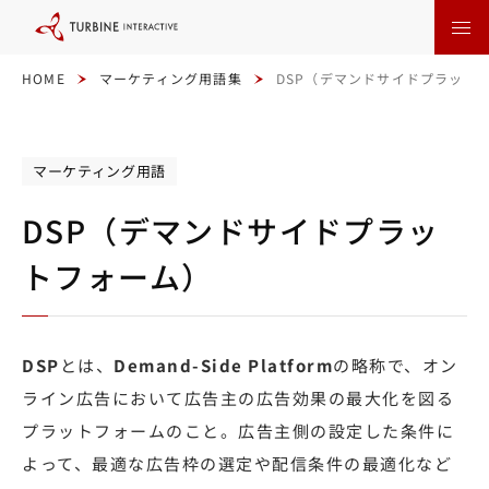
本
文
に
ス
キ
HOME
マーケティング用語集
DSP（デマンドサイドプラット
ッ
プ
す
る
マーケティング用語
DSP（デマンドサイドプラッ
トフォーム）
DSP
とは、
Demand-Side Platform
の略称で、オン
ライン広告において広告主の広告効果の最大化を図る
プラットフォームのこと。広告主側の設定した条件に
よって、最適な広告枠の選定や配信条件の最適化など