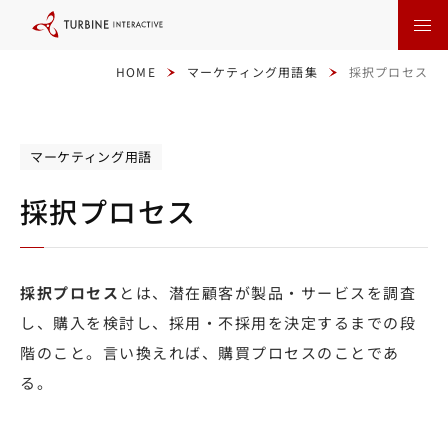
本
文
に
ス
キ
HOME
マーケティング用語集
採択プロセス
ッ
プ
す
る
マーケティング用語
採択プロセス
採択プロセス
とは、潜在顧客が製品・サービスを調査
し、購入を検討し、採用・不採用を決定するまでの段
階のこと。言い換えれば、購買プロセスのことであ
る。