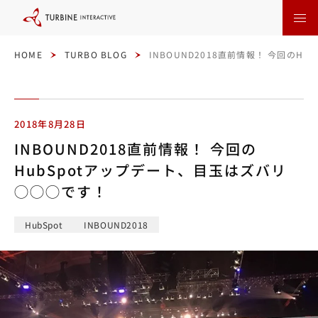
本
文
に
ス
キ
ッ
HOME
TURBO BLOG
INBOUND2018直前情報！ 今回のH
プ
す
る
2018年8月28日
INBOUND2018直前情報！ 今回の
HubSpotアップデート、目玉はズバリ
◯◯◯です！
HubSpot
INBOUND2018