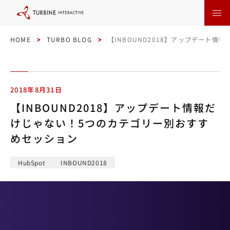
本
文
に
ス
キ
ッ
HOME
TURBO BLOG
【INBOUND2018】アップデート
プ
す
る
2018年8月31日
【INBOUND2018】アップデート情報だ
けじゃない！5つのカテゴリー別おすす
めセッション
HubSpot
INBOUND2018