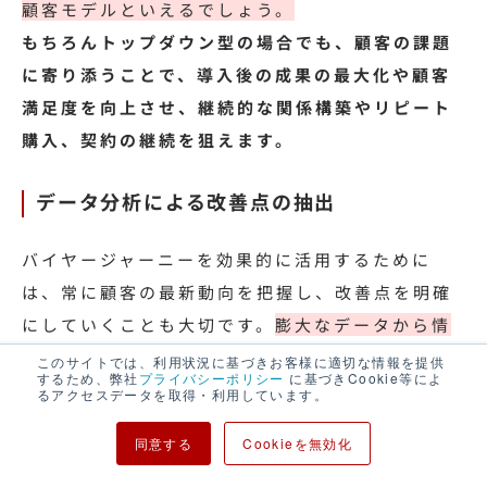
顧客モデルといえるでしょう。
もちろんトップダウン型の場合でも、顧客の課題
に寄り添うことで、導入後の成果の最大化や顧客
満足度を向上させ、継続的な関係構築やリピート
購入、契約の継続を狙えます。
データ分析による改善点の抽出
バイヤージャーニーを効果的に活用するために
は、常に顧客の最新動向を把握し、改善点を明確
にしていくことも大切です。
膨大なデータから情
報を抽出していくためには、顧客データを管理す
このサイトでは、利用状況に基づきお客様に適切な情報を提供
するため、弊社
プライバシーポリシー
に基づきCookie等によ
るCRM（Customer Relationship
るアクセスデータを取得・利用しています。
Management）システムや、Google アナリティ
同意する
Cookieを無効化
クス4（GA4）などのWebアナリティクスデータ