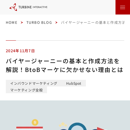
本
文
に
ス
キ
ッ
HOME
TURBO BLOG
バイヤージャーニーの基本と作成方法を
プ
す
る
2024年11月7日
バイヤージャーニーの基本と作成方法を
解説！BtoBマーケに欠かせない理由とは
インバウンドマーケティング
HubSpot
マーケティング全般