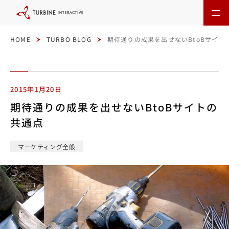
本
文
に
ス
キ
ッ
HOME
TURBO BLOG
期待通りの成果を出せないBtoBサイト
プ
す
る
2015年1月20日
期待通りの成果を出せないBtoBサイトの
共通点
マーケティング全般