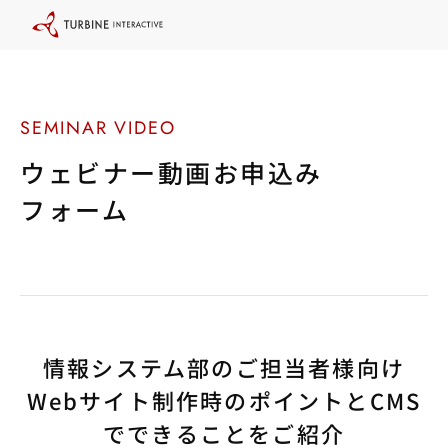
本
文
に
ス
キ
ッ
プ
す
る
ウェビナー動画お申込み
フォーム
情報システム部のご担当者様向け
Webサイト制作時のポイントとCMS
でできることをご紹介