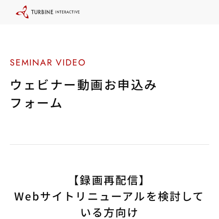
本
文
に
ス
キ
ッ
プ
す
る
ウェビナー動画お申込み
フォーム
【録画再配信】
Webサイトリニューアルを検討して
いる方向け