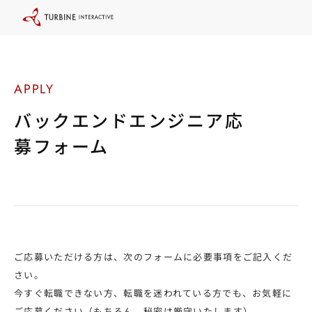
本
文
に
ス
キ
ッ
プ
す
る
バックエンドエンジニア応
募フォーム
ご応募いただける方は、次のフォームに必要事項をご記入くだ
さい。
今すぐ転職できない方、転職を迷われている方でも、お気軽に
ご応募ください（もちろん、秘密は厳守いたします）。