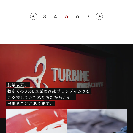
3
4
5
6
7
創業以来、
数多くのBtoB企業のWebブランディングを
ご支援してきた私たちだからこそ、
出来ることがあります。