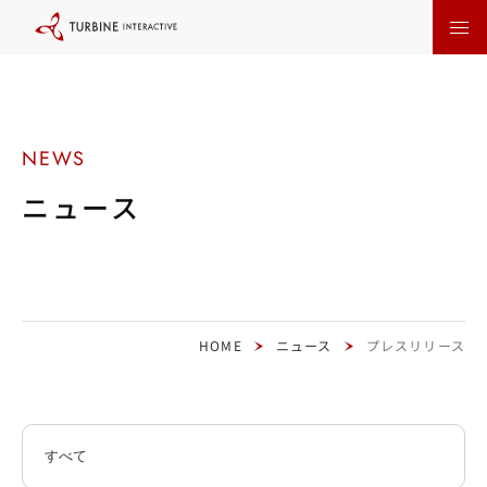
本
文
に
ス
キ
ッ
プ
す
る
ニュース
HOME
ニュース
プレスリリース