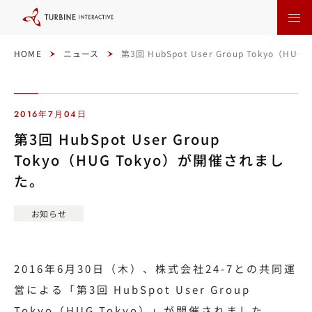
本
文
に
ス
キ
ッ
HOME
ニュース
第3回 HubSpot User Group Tokyo（H
プ
す
る
2016年7月04日
第3回 HubSpot User Group
Tokyo（HUG Tokyo）が開催されまし
た。
お知らせ
2016年6月30日（木）、株式会社24-7との共同運
営による「第3回 HubSpot User Group
Tokyo（HUG Tokyo）」が開催されました。