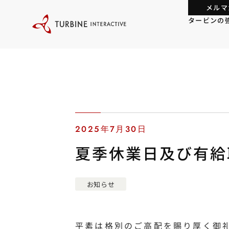
本
メルマ
文
に
タービンの
ス
キ
ッ
プ
す
る
2025年7月30日
夏季休業日及び有給
お知らせ
平素は格別のご高配を賜り厚く御