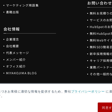
お問い合わ
マーケティング用語集
書籍出版
無料お見積り
サービスのお
HubSpotの
会社情報
無料HubSp
企業理念
無料Webサイ
会社概要
無料SEO簡易
代表メッセージ
新卒採用情報
メンバー紹介
キャリア採用
オフィス紹介
業務パートナ
MIYAKOJIMA BLOG
その他一般的
基づきお客様に適切な情報を提供するため、弊社
プライバシーポリシー
に基
す。
同意
アクセシビリ