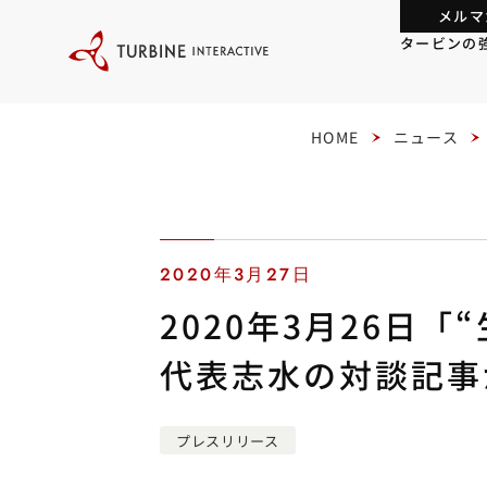
本
メルマ
文
に
タービンの
ス
キ
ッ
プ
す
る
HOME
ニュース
2020年3月27日
2020年3月26日
代表志水の対談記事
プレスリリース