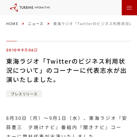
本
文
に
ス
キ
ッ
HOME
ニュース
東海ラジオ「Twitterのビジネス利用状況
プ
す
る
2010年9月06日
東海ラジオ「Twitterのビジネス利用状
況について」のコーナーに代表志水が出
演いたしました。
プレスリリース
8月30日（月）～9月1日（水）、東海ラジオ『安
蒜豊三 夕焼けナビ』番組内『聞きナビ』コー
ナーに弊社代表が出演いたしました。