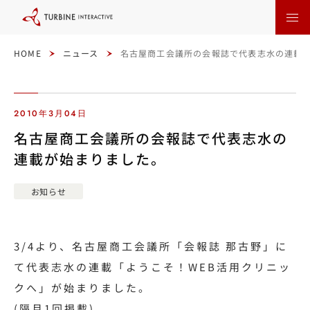
本
文
に
ス
キ
ッ
HOME
ニュース
名古屋商工会議所の会報誌で代表志水の連載
プ
す
る
2010年3月04日
名古屋商工会議所の会報誌で代表志水の
連載が始まりました。
お知らせ
3/4より、名古屋商工会議所「会報誌 那古野」に
て代表志水の連載「ようこそ！WEB活用クリニッ
クへ」が始まりました。
(隔月1回掲載)