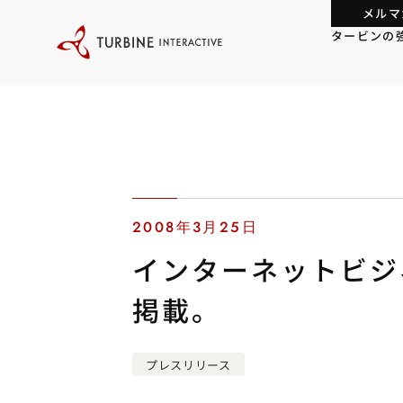
本
メルマ
文
に
タービンの
ス
キ
ッ
プ
す
る
2008年3月25日
インターネットビジ
掲載。
プレスリリース