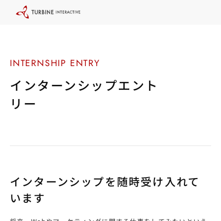
本
文
に
ス
キ
ッ
プ
す
る
インターンシップエント
リー
インターンシップを随時受け入れて
います