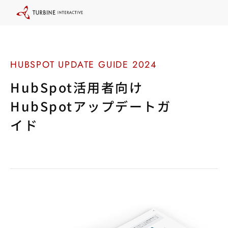
本
文
に
ス
キ
ッ
プ
す
る
HubSpot活用者向け
HubSpotアップデートガ
イド