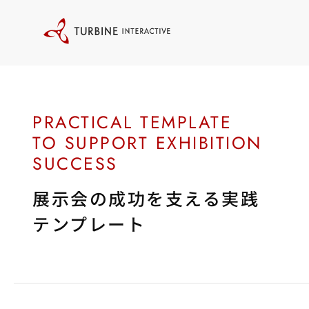
本
文
に
ス
キ
ッ
プ
す
る
展示会の成功を支える実践
テンプレート