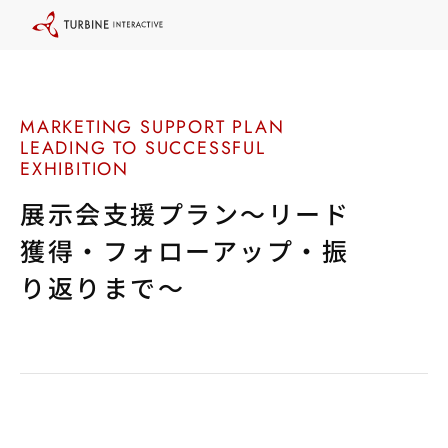
本
文
に
ス
キ
ッ
プ
す
る
展示会支援プラン～リード
獲得・フォローアップ・振
り返りまで～