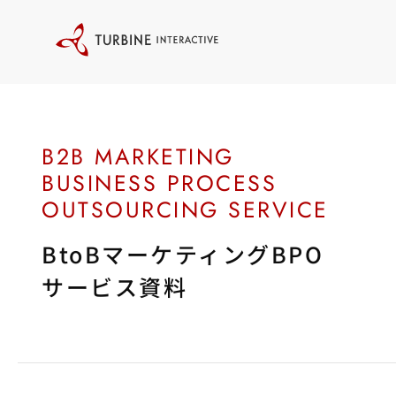
本
文
に
ス
キ
ッ
プ
す
る
BtoBマーケティングBPO
サービス資料