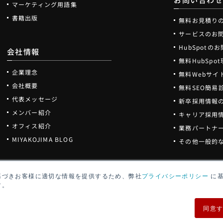
マーケティング用語集
書籍出版
無料お見積り
サービスのお
HubSpotの
会社情報
無料HubSp
企業理念
無料Webサイ
会社概要
無料SEO簡易
代表メッセージ
新卒採用情報
メンバー紹介
キャリア採用
オフィス紹介
業務パートナ
MIYAKOJIMA BLOG
その他一般的
基づきお客様に適切な情報を提供するため、弊社
プライバシーポリシー
に基
す。
同意
アクセシビリ