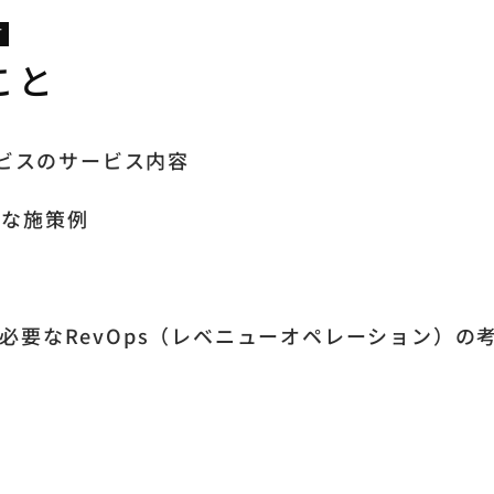
T
こと
ービスのサービス内容
的な施策例
必要なRevOps（レベニューオペレーション）の