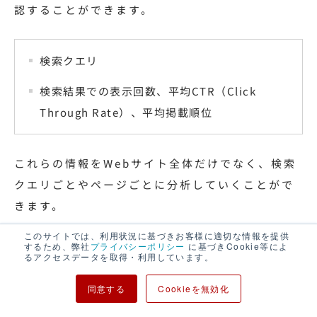
認することができます。
検索クエリ
検索結果での表示回数、平均CTR（Click
Through Rate）、平均掲載順位
これらの情報をWebサイト全体だけでなく、検索
クエリごとやページごとに分析していくことがで
きます。
このサイトでは、利用状況に基づきお客様に適切な情報を提供
例えば、貴社の会社名やサービス名である「指名
するため、弊社
プライバシーポリシー
に基づきCookie等によ
るアクセスデータを取得・利用しています。
キーワード」や、見込み客が検索しそうな「課題
キーワード」から流入が順調に獲得できているか
同意する
Cookieを無効化
を確認しましょう。