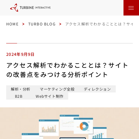
本
文
に
ス
キ
ッ
HOME
TURBO BLOG
アクセス解析でわかることとは？サイト
プ
す
る
2024年9月9日
アクセス解析でわかることとは？サイト
の改善点をみつける分析ポイント
解析・分析
マーケティング全般
ディレクション
B2B
Webサイト制作