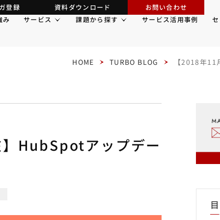
ガ登録
資料ダウンロード
お問い合わせ
強み
サービス
課題から探す
サービス活用事例
セ
HOME
TURBO BLOG
【2018年1
在】HubSpotアップデー
t
目