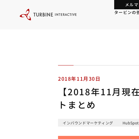
本
メルマ
文
に
タービンの
ス
キ
ッ
プ
す
る
2018年11月30日
【2018年11月現
トまとめ
インバウンドマーケティング
HubSpo